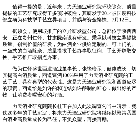
值得一提的是，近年来，力天酒业研究院环绕除杂、质量
提拔的工艺研究取得了多项冲破性，其研发于2014被国度科技
部立项为科技型手艺立异项目，并赐与资金搀扶。7月12日。
据领会，使用取推广的立异研发型公司，总部位于陕西西
安，正在贵州仁怀、甘肃陇南设有研发。秉承以科技立异提拔
质量、创制价值的研发，为白酒企业供给定制的、可上门的、
一坐式的白酒除杂、质量提拔手艺办事取征询、手艺开辟取交
换、手艺推广取指点办事。
做为仁怀盛世酉道酒业董事长，张锋暗示，健康成长，切
实提高白酒质量，酉道酱酒100%采用了力天酒业研究院的工
艺手艺，具有典型的代表性。这是力天酒业研究院和酉道应尽
的职责，酉道恰是如许的和连结如许酿制的匠心，做出好的产
物，让消费者喝安心的好酒。
力天酒业研究院院长杜正在加入此次调查勾当中暗示，凭
仗20多年的手艺沉淀，将来力天酒业研究院将继续以鞭策我国
白酒业高质量成长为己任，不负众望，再接再励。