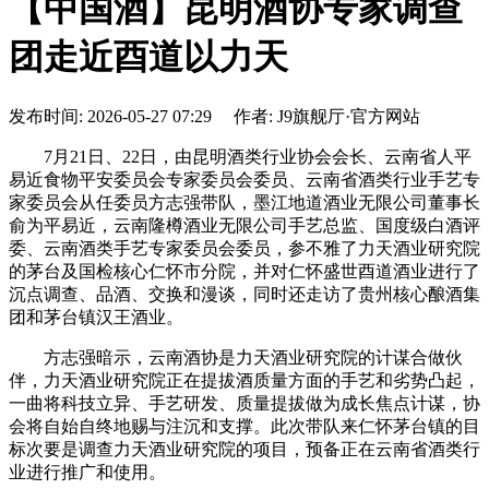
【中国酒】昆明酒协专家调查
团走近酉道以力天
发布时间: 2026-05-27 07:29 作者: J9旗舰厅·官方网站
7月21日、22日，由昆明酒类行业协会会长、云南省人平
易近食物平安委员会专家委员会委员、云南省酒类行业手艺专
家委员会从任委员方志强带队，墨江地道酒业无限公司董事长
俞为平易近，云南隆樽酒业无限公司手艺总监、国度级白酒评
委、云南酒类手艺专家委员会委员，参不雅了力天酒业研究院
的茅台及国检核心仁怀市分院，并对仁怀盛世酉道酒业进行了
沉点调查、品酒、交换和漫谈，同时还走访了贵州核心酿酒集
团和茅台镇汉王酒业。
方志强暗示，云南酒协是力天酒业研究院的计谋合做伙
伴，力天酒业研究院正在提拔酒质量方面的手艺和劣势凸起，
一曲将科技立异、手艺研发、质量提拔做为成长焦点计谋，协
会将自始自终地赐与注沉和支撑。此次带队来仁怀茅台镇的目
标次要是调查力天酒业研究院的项目，预备正在云南省酒类行
业进行推广和使用。